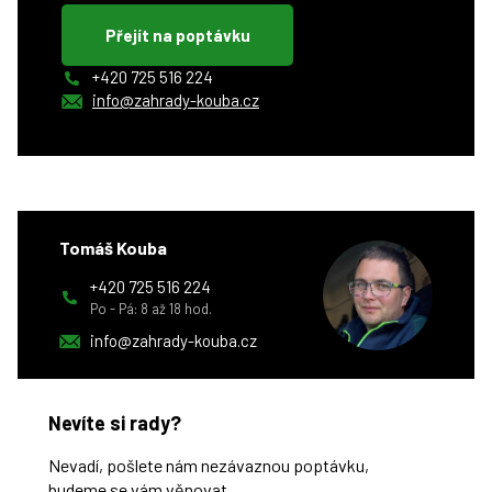
Přejít na poptávku
+420 725 516 224
info@zahrady-kouba.cz
Tomáš Kouba
+420 725 516 224
Po - Pá: 8 až 18 hod.
info@zahrady-kouba.cz
Nevíte si rady?
Nevadí, pošlete nám nezávaznou poptávku,
budeme se vám věnovat.