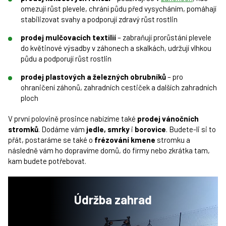
omezují růst plevele, chrání půdu před vysycháním, pomáhají
stabilizovat svahy a podporují zdravý růst rostlin
prodej mulčovacích textilií
– zabraňují prorůstání plevele
do květinové výsadby v záhonech a skalkách, udržují vlhkou
půdu a podporují růst rostlin
prodej plastových a železných obrubníků
– pro
ohraničení záhonů, zahradních cestiček a dalších zahradních
ploch
V první polovině prosince nabízíme také
prodej vánočních
stromků
. Dodáme vám
jedle, smrky
i
borovice
. Budete-li si to
přát, postaráme se také o
frézování kmene
stromku a
následně vám ho dopravíme domů, do firmy nebo zkrátka tam,
kam budete potřebovat.
Údržba
zahrad