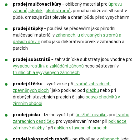
prodej mulčovací kůry
– oblíbený materiál pro
úpravu
záhonů, skalek
i
okolí stromů
, pomáhá udržovat vlhkost v
půdě, omezuje růst plevele a chrání půdu před vysycháním
prodej štěpky
– používá se především jako přírodní
mulčovací materiál v
záhonech, u okrasných stromů a
dalších dřevin
nebo jako dekorativní prvek v zahradách a
parcích
prodej substrátů
– zahradnické substráty jsou vhodné pro
výsadbu rostlin, a zakládání záhonů
nebo pěstování v
truhlících a vyvýšených záhonech
prodej štěrku
– využívá se při
tvorbě zahradních
zpevněných ploch
i jako podklad pod
dlažbu
nebo při
drobných stavebních pracích či jako
posyp chodníků v
zimním období
prodej písku
– lze ho využít při
údržbě trávníku
, pro
tvorbu
zahradních cestiček
, pro vyspárování mezer při
pokládce
zámkové dlažby
i při
dalších stavebních pracích
prodej kokosových rohoží
– používají se v
záhonech
, kde