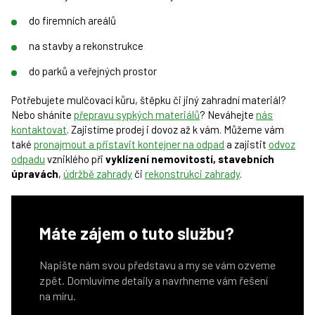
do firemních areálů
na stavby a rekonstrukce
do parků a veřejných prostor
Potřebujete mulčovací kůru, štěpku či jiný zahradní materiál?
Nebo sháníte
přepravu sypkých materiálů
? Neváhejte
nás
kontaktovat
. Zajistíme prodej i dovoz až k vám. Můžeme vám
také
pronajmout a přistavit kontejner na odpad
a zajistit
odvoz
odpadu
vzniklého při
vyklízení nemovitostí, stavebních
úpravách
,
údržbě zahrady
či
rekonstrukci zahrady
.
Máte zájem o tuto službu?
Napište nám svou představu a my se vám ozveme
zpět. Domluvíme detaily a navrhneme vám řešení
na míru.