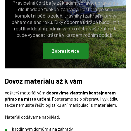
Pravidelná údržba je základem zdravé, upravené a
dlouhodobě funkční zahrady. Postaráme se o
kompletní péči o zeleň, trávníky i zahradní prvky
během celého roku. Díky odborné údržbě budou mít
rostliny ideální podmínky pro růst a vaše zahrada
bude vypadat krásně v každém ročním období.
Zobrazit více
Dovoz materiálu až k vám
Veškerý materiál vám
dopravíme vlastním kontejnerem
přímo na místo určení
. Postaráme se o přepravu i vykládku,
takže nemusíte řešit logistiku ani manipulaci s materiálem.
Materiál dodáváme například:
k rodinným domům a na zahrady