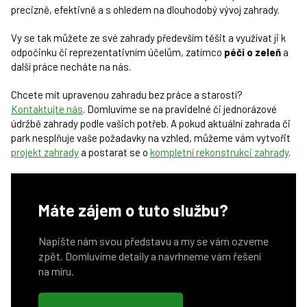
precizně, efektivně a s ohledem na dlouhodobý vývoj zahrady.
Vy se tak můžete ze své zahrady především těšit a využívat ji k
odpočinku či reprezentativním účelům, zatímco
péči o zeleň
a
další práce necháte na nás.
Chcete mít upravenou zahradu bez práce a starostí?
Kontaktujte nás
. Domluvíme se na pravidelné či jednorázové
údržbě zahrady podle vašich potřeb. A pokud aktuální zahrada či
park nesplňuje vaše požadavky na vzhled, můžeme vám vytvořit
projekt zahrady
a postarat se o
kompletní rekonstrukci zahrady
.
Máte zájem o tuto službu?
Napište nám svou představu a my se vám ozveme
zpět. Domluvíme detaily a navrhneme vám řešení
na míru.