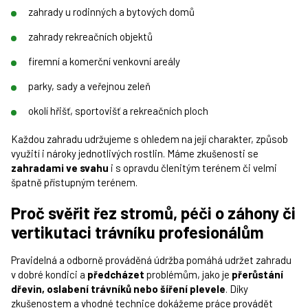
zahrady u rodinných a bytových domů
zahrady rekreačních objektů
firemní a komerční venkovní areály
parky, sady a veřejnou zeleň
okolí hřišť, sportovišť a rekreačních ploch
Každou zahradu udržujeme s ohledem na její charakter, způsob
využití i nároky jednotlivých rostlin. Máme zkušenosti se
zahradami ve svahu
i s opravdu členitým terénem či velmi
špatně přístupným terénem.
Proč svěřit řez stromů, péči o záhony či
vertikutaci trávníku profesionálům
Pravidelná a odborně prováděná údržba pomáhá udržet zahradu
v dobré kondici a
předcházet
problémům, jako je
přerůstání
dřevin, oslabení trávníků nebo šíření plevele
. Díky
zkušenostem a vhodné technice dokážeme práce provádět