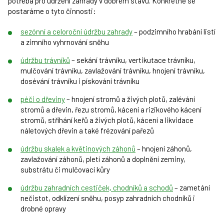
potřeba pro udržení zahrady v dobrém stavu. Konkrétně se
postaráme o tyto činnosti:
sezónní a celoroční údržbu zahrady
– podzimního hrabání listí
a zimního vyhrnování sněhu
údržbu trávníků
– sekání trávníku, vertikutace trávníku,
mulčování trávníku, zavlažování trávníku, hnojení trávníku,
dosévání trávníku i pískování trávníku
péči o dřeviny
– hnojení stromů a živých plotů, zalévání
stromů a dřevin, řezu stromů, kácení a rizikového kácení
stromů, stříhání keřů a živých plotů, kácení a likvidace
náletových dřevin a také frézování pařezů
údržbu skalek a květinových záhonů
– hnojení záhonů,
zavlažování záhonů, pletí záhonů a doplnění zeminy,
substrátu či mulčovací kůry
údržbu zahradních cestiček, chodníků a schodů
– zametání
nečistot, odklízení sněhu, posyp zahradních chodníků i
drobné opravy