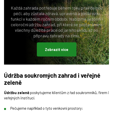
Každá zahrada potřebuje během roku pravidelnou
péči, aby zůstala zdravá, upravená a plnila svou
funkci v každém ročním období. Nabízíme sezónní i
celoroční údržbu zahrad, při které se postaráme o
všechny důležité práce od jarního úklidu až po
přípravu zahrady na zimu.
Zobrazit více
Údržba soukromých zahrad i veřejné
zeleně
Údržbu zeleně
poskytujeme klientům z řad soukromníků, firem i
veřejných institucí.
Pečujeme například o tyto venkovní prostory: