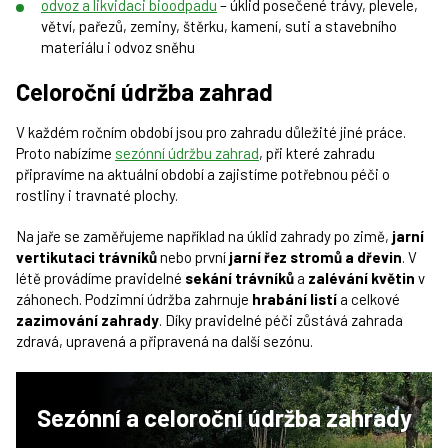
odvoz a likvidaci bioodpadu
– úklid posečené trávy, plevele,
větví, pařezů, zeminy, štěrku, kamení, suti a stavebního
materiálu i odvoz sněhu
Celoroční údržba zahrad
V každém ročním období jsou pro zahradu důležité jiné práce.
Proto nabízíme
sezónní údržbu zahrad
, při které zahradu
připravíme na aktuální období a zajistíme potřebnou péči o
rostliny i travnaté plochy.
Na jaře se zaměřujeme například na úklid zahrady po zimě,
jarní
vertikutaci trávníků
nebo první
jarní řez stromů a dřevin
. V
létě provádíme pravidelné
sekání trávníků
a
zalévání květin
v
záhonech. Podzimní údržba zahrnuje
hrabání listí
a celkové
zazimování zahrady
. Díky pravidelné péči zůstává zahrada
zdravá, upravená a připravená na další sezónu.
Sezónní a celoroční údržba
zahrady