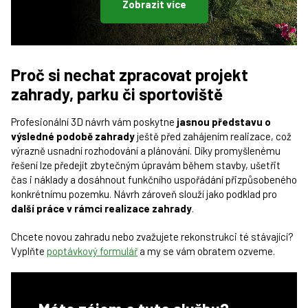
Zobrazit více
Proč si nechat zpracovat projekt
zahrady, parku či sportoviště
Profesionální 3D návrh vám poskytne
jasnou představu o
výsledné podobě zahrady
ještě před zahájením realizace, což
výrazně usnadní rozhodování a plánování. Díky promyšlenému
řešení lze předejít zbytečným úpravám během stavby, ušetřit
čas i náklady a dosáhnout funkčního uspořádání přizpůsobeného
konkrétnímu pozemku. Návrh zároveň slouží jako podklad pro
další práce v rámci realizace zahrady
.
Chcete novou zahradu nebo zvažujete rekonstrukci té stávající?
Vyplňte
poptávkový formulář
a my se vám obratem ozveme.