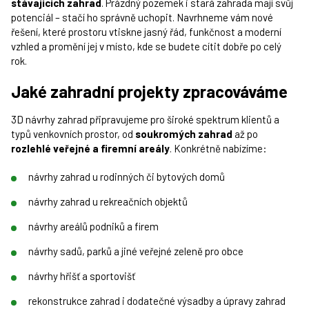
stávajících zahrad
. Prázdný pozemek i stará zahrada mají svůj
potenciál – stačí ho správně uchopit. Navrhneme vám nové
řešení, které prostoru vtiskne jasný řád, funkčnost a moderní
vzhled a promění jej v místo, kde se budete cítit dobře po celý
rok.
Jaké zahradní projekty zpracováváme
3D návrhy zahrad připravujeme pro široké spektrum klientů a
typů venkovních prostor, od
soukromých zahrad
až po
rozlehlé veřejné a firemní areály
. Konkrétně nabízíme:
návrhy zahrad u rodinných či bytových domů
návrhy zahrad u rekreačních objektů
návrhy areálů podniků a firem
návrhy sadů, parků a jiné veřejné zeleně pro obce
návrhy hřišť a sportovišť
rekonstrukce zahrad i dodatečné výsadby a úpravy zahrad