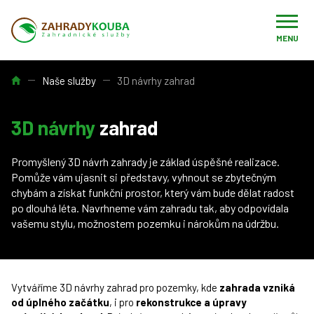
MENU
Úvod
Naše služby
3D návrhy zahrad
3D návrhy
zahrad
Promyšlený 3D návrh zahrady je základ úspěšné realizace.
Pomůže vám ujasnit si představy, vyhnout se zbytečným
chybám a získat funkční prostor, který vám bude dělat radost
po dlouhá léta. Navrhneme vám zahradu tak, aby odpovídala
vašemu stylu, možnostem pozemku i nárokům na údržbu.
Vytváříme 3D návrhy zahrad pro pozemky, kde
zahrada vzniká
od úplného začátku
, i pro
rekonstrukce a úpravy