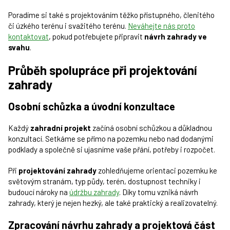
Poradíme si také s projektováním těžko přístupného, členitého
či úzkého terénu i svažitého terénu.
Neváhejte nás proto
kontaktovat
, pokud potřebujete připravit
návrh zahrady ve
svahu
.
Průběh spolupráce při projektování
zahrady
Osobní schůzka a úvodní konzultace
Každý
zahradní projekt
začíná osobní schůzkou a důkladnou
konzultací. Setkáme se přímo na pozemku nebo nad dodanými
podklady a společně si ujasníme vaše přání, potřeby i rozpočet.
Při
projektování zahrady
zohledňujeme orientaci pozemku ke
světovým stranám, typ půdy, terén, dostupnost techniky i
budoucí nároky na
údržbu zahrady
. Díky tomu vzniká návrh
zahrady, který je nejen hezký, ale také praktický a realizovatelný.
Zpracování návrhu zahrady a projektová část