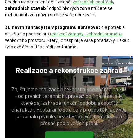
Snadno uvidíte rozmístění zeleně,
zahradních cestiček
,
zahradních staveb
i odpočinkových zón a můžete se
rozhodnout, zda návrh splňuje vaše očekávání.
3D návrh zahrady lze v programu upravovat
dle potřeb a
slouží jako podklad pro
realizaci zahrady i zahradní proměnu
venkovního prostoru, který již nesplňuje vaše požadavky. Také o
tyto dvě činnosti se rádi postaráme.
Realizace a rekonstrukce
zahrad
Zajišťujeme realizace a rekonstrukce zahrad na klíč
– od prvních terénních úprav až po finální detaily,
které dají zahradě funkční podobu a osobitý
charakter. Postaráme se o celý proces tak, aby vše
probíhalo plynule, bez zbytečných komplikací a
přesně podle vašich přání.