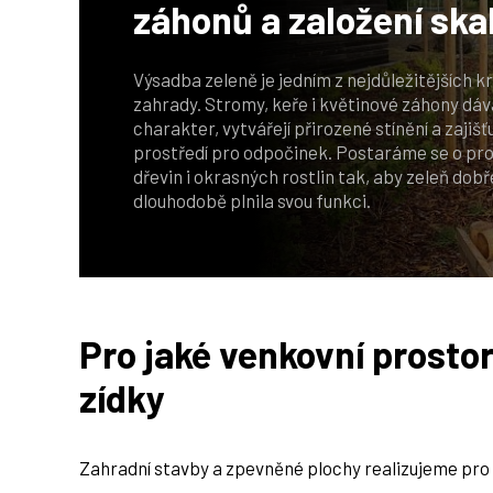
záhonů a založení ska
Výsadba zeleně je jedním z nejdůležitějších k
zahrady. Stromy, keře i květinové záhony dáv
charakter, vytvářejí přirozené stínění a zajišť
prostředí pro odpočinek. Postaráme se o pro
dřevin i okrasných rostlin tak, aby zeleň dob
dlouhodobě plnila svou funkci.
Pro jaké venkovní prosto
zídky
Zahradní stavby a zpevněné plochy realizujeme pro