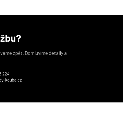
užbu?
veme zpět. Domluvíme detaily a
6 224
dy-kouba.cz