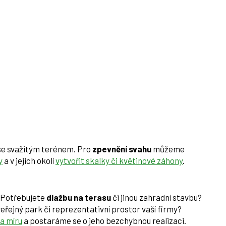
se svažitým terénem. Pro
zpevnění svahu
můžeme
y
a v jejich okolí
vytvořit skalky či květinové záhony
.
 Potřebujete
dlažbu na terasu
či jinou zahradní stavbu?
řejný park či reprezentativní prostor vaší firmy?
a míru
a postaráme se o jeho bezchybnou realizaci.