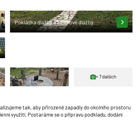
Pokládka dlažby a zámkové dlažby
+ 7 dalších
lizujeme tak, aby přirozeně zapadly do okolního prostoru
nní využití. Postaráme se o přípravu podkladu, dodání