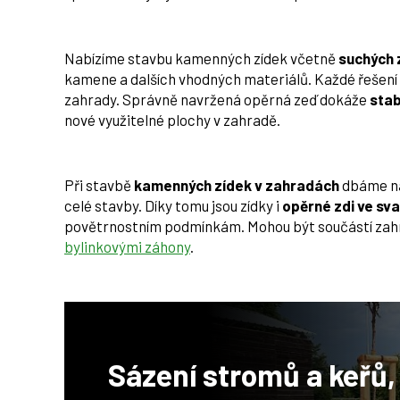
Nabízíme stavbu kamenných zídek včetně
suchých 
kamene a dalších vhodných materiálů. Každé řešení 
zahrady. Správně navržená opěrná zeď dokáže
stab
nové využitelné plochy v zahradě.
Při stavbě
kamenných zídek v zahradách
dbáme na 
celé stavby. Díky tomu jsou zídky i
opěrné zdi ve sv
povětrnostním podmínkám. Mohou být součástí zahrad
bylinkovými záhony
.
Sázení stromů a keřů