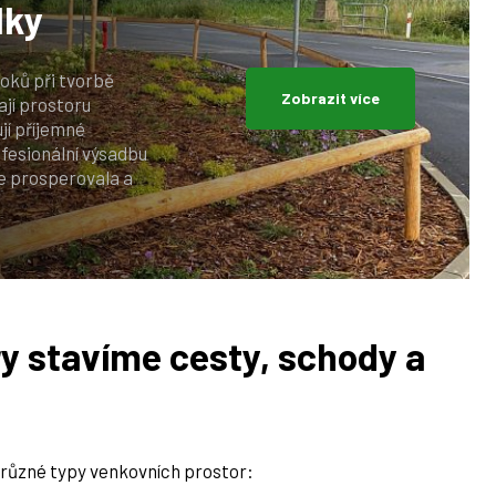
lky
roků při tvorbě
Zobrazit více
ají prostoru
ují příjemné
fesionální výsadbu
ře prosperovala a
ry stavíme cesty, schody a
 různé typy venkovních prostor: