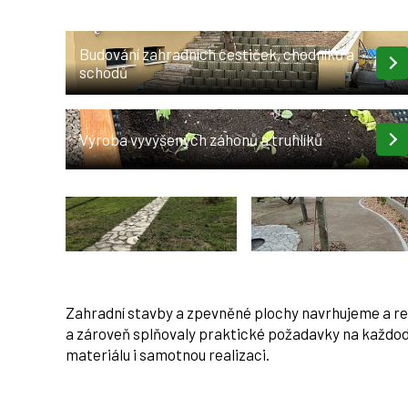
Budování zahradních cestiček, chodníků a
schodů
Výroba vyvýšených záhonů a truhlíků
Zahradní stavby a zpevněné plochy navrhujeme a rea
a zároveň splňovaly praktické požadavky na každode
materiálu i samotnou realizaci.