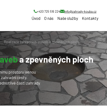
+420 725 516 224
info@zahrady-kouba.cz
Úvod
O nás
Naše služby
Kontakty
Realizace zahradních staveb a zpevněných ploch
taveb
a zpevněných ploch
nímu prostoru jasnou
 zahradní cesty,
 jednotlivé části zahrady