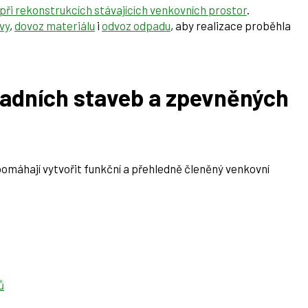
 při rekonstrukcích stávajících venkovních prostor
.
vy
,
dovoz materiálu
i
odvoz odpadu
, aby realizace proběhla
radních staveb a zpevněných
pomáhají vytvořit funkční a přehledně členěný venkovní
ů