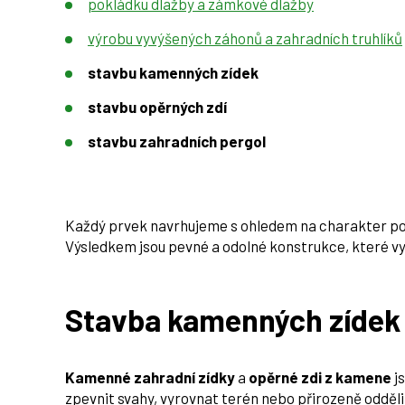
pokládku dlažby a zámkové dlažby
výrobu vyvýšených záhonů a zahradních truhlíků
stavbu kamenných zídek
stavbu opěrných zdí
stavbu zahradních pergol
Každý prvek navrhujeme s ohledem na charakter poze
Výsledkem jsou pevné a odolné konstrukce, které vy
Stavba kamenných zídek 
Kamenné zahradní zídky
a
opěrné zdi z kamene
j
zpevnit svahy, vyrovnat terén nebo přirozeně oddělit