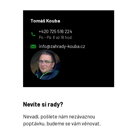
Tomáš Kouba
+420 725 516 224
Po - Pá: 8 až 18 hod.
info@zahrady-kouba.cz
Nevíte si rady?
Nevadí, pošlete nám nezávaznou
poptávku, budeme se vám věnovat.