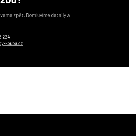
veme zpět. Domluvíme detaily a
6 224
dy-kouba.cz