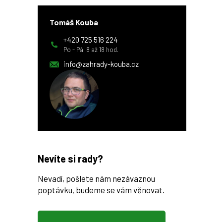
Tomáš Kouba
+420 725 516 224
Po - Pá: 8 až 18 hod.
info@zahrady-kouba.cz
Nevíte si rady?
Nevadí, pošlete nám nezávaznou
poptávku, budeme se vám věnovat.