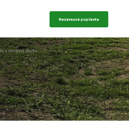
Nezávazná poptávka
žby a zámkové dlažby