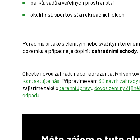
parků, sadů a veřejných prostranství
okolí hřišť, sportovišť a rekreačních ploch
Poradíme si také s členitým nebo svažitým terénem
pozemku a případně je doplnit
zahradními schody
.
Chcete novou zahradu nebo reprezentativní venkovn
Kontaktujte nás
. Připravíme vám
3D návrh zahrady 
zajistíme také o
terénní úpravy
,
dovoz zeminy či jin
odpadu
.
Máte zájem o tuto sl