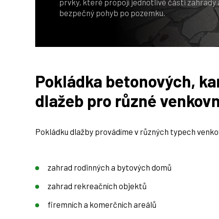
prvky, které propojí jednotlivé části zahrady 
bezpečný pohyb po pozemku.
Pokládka betonových, ka
dlažeb pro různé venkovn
Pokládku dlažby provádíme v různých typech venko
zahrad rodinných a bytových domů
zahrad rekreačních objektů
firemních a komerčních areálů