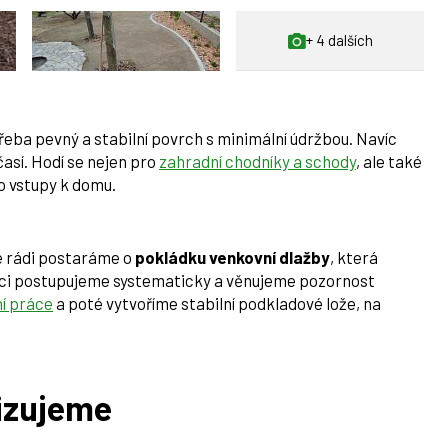
+ 4 dalších
eba pevný a stabilní povrch s minimální údržbou. Navíc
así. Hodí se nejen pro
zahradní chodníky a schody
, ale také
 vstupy k domu.
 rádi postaráme o
pokládku venkovní dlažby
, která
zaci postupujeme systematicky a věnujeme pozornost
í práce
a poté vytvoříme stabilní podkladové lože, na
lizujeme