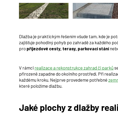
Dlažba je praktickým řešením všude tam, kde je potř
zajišťuje pohodlný pohyb po zahradě za každého poč
pro
příjezdové cesty, terasy, parkovací stání
nebo
V rámci
realizace a rekonstrukce zahrad či parků
se
přirozeně zapadne do okolního prostředí. Při reali
každému kroku. Nejprve provedeme potřebné
zemn
které položíme dlažbu.
Jaké plochy z dlažby rea