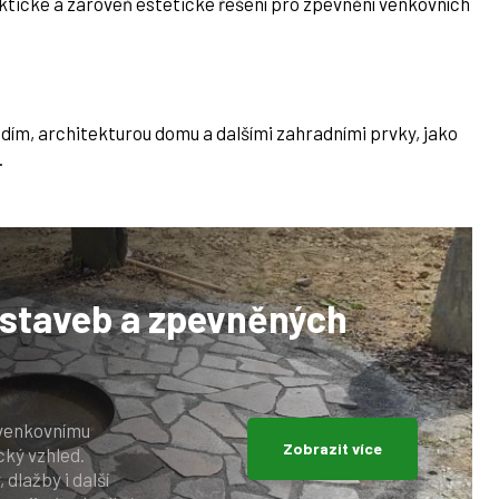
ktické a zároveň estetické řešení pro zpevnění venkovních
dím, architekturou domu a dalšími zahradními prvky, jako
.
 staveb
a zpevněných
 venkovnímu
Zobrazit více
cký vzhled.
dlažby i další