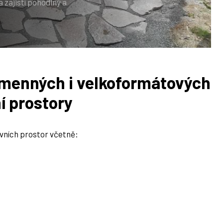
a zajistí pohodlný a
menných i velkoformátových
í prostory
vních prostor včetně: