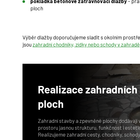
pokládka betonové zatravňovací dlažby
– pra
ploch
Výběr dlažby doporučujeme sladit s okolním prostře
jsou
zahradní chodníky, zídky nebo schody v zahradě
Realizace zahradních
ploch
Zahradní stavby a zpevněné plochy dodávají
prostoru jasnou strukturu, funkčnost i esteti
Realizujeme zahradní cesty, chodníky, schody, 