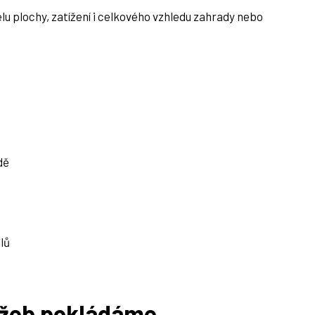
u plochy, zatížení i celkového vzhledu zahrady nebo
dě
lů
ažeb pokládáme