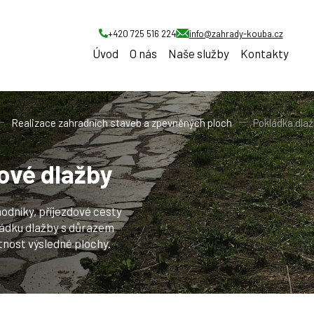
+420 725 516 224
info@zahrady-kouba.cz
Úvod
O nás
Naše služby
Kontakty
Realizace zahradních staveb a zpevněných ploch
Pokládka dla
ové dlažby
hodníky, příjezdové cesty
kládku dlažby s důrazem
tnost výsledné plochy.