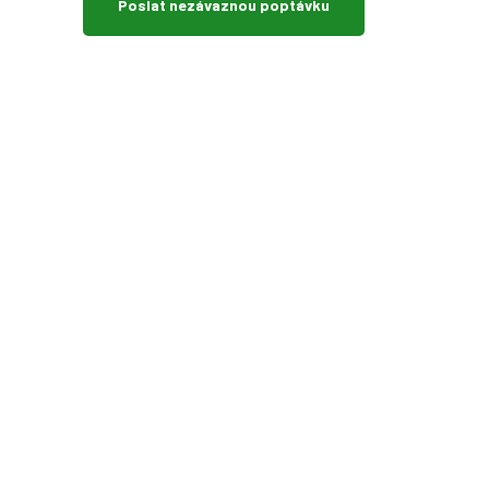
Poslat nezávaznou poptávku