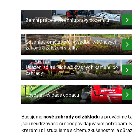
Zemní práce a terénní úpravy pozemku
Sázení stromů a keřů, výsadba květinových
záhonů a založení skalky
Usazení solitérních a okrasných kamenů do
zahrady
Odvoz a likvidace odpadu
Budujeme
nové zahrady od základu
a provádíme t
jsou neudržované či neodpovídají vašim potřebám. K
kterému přistupujeme s citem, zkušenostmi a důraz