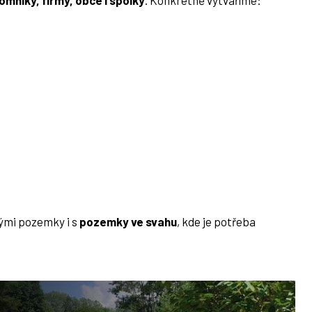
omníky, firmy, obce i spolky
. Konkrétně vytváříme:
nými pozemky i s
pozemky ve svahu
, kde je potřeba