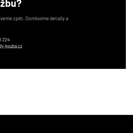
užbu?
veme zpět. Domluvíme detaily a
6 224
dy-kouba.cz