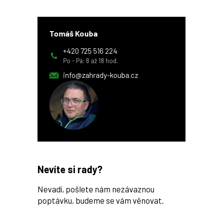
Tomáš Kouba
+420 725 516 224
Po - Pá: 8 až 18 hod.
info@zahrady-kouba.cz
Nevíte si rady?
Nevadí, pošlete nám nezávaznou
poptávku, budeme se vám věnovat.