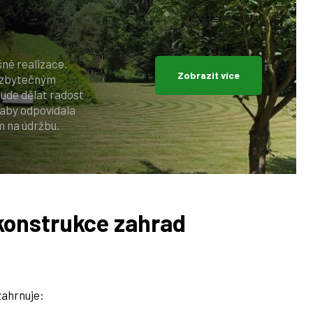
né realizace.
Zobrazit více
e zbytečným
bude dělat radost
 aby odpovídala
 na údržbu.
ekonstrukce zahrad
zahrnuje: