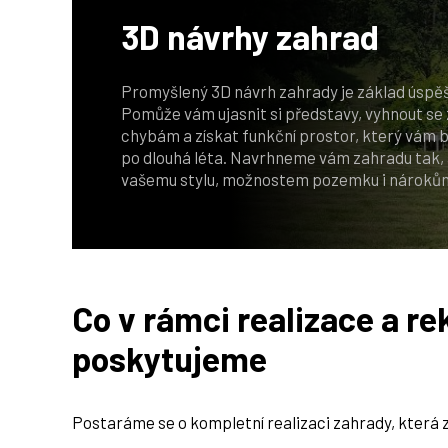
3D návrhy
zahrad
Promyšlený 3D návrh zahrady je základ úspěš
Pomůže vám ujasnit si představy, vyhnout s
chybám a získat funkční prostor, který vám 
po dlouhá léta. Navrhneme vám zahradu tak,
vašemu stylu, možnostem pozemku i nárokům
Co v rámci realizace a r
poskytujeme
Postaráme se o kompletní realizaci zahrady, která 