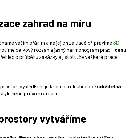
zace zahrad na míru
cháme vašim přáním a na jejich základě připravíme
3D
tanovíme celkový rozsah a jasný harmonogram prací i
cenu
řehled o průběhu zakázky a jistotu, že veškeré práce
í prostor. Výsledkem je krásná a dlouhodobě
udržitelná
stylu nebo provozu areálu.
prostory vytváříme