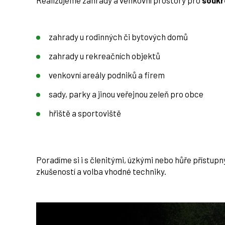
Realizujeme zahrady a venkovní prostory pro
soukr
zahrady u rodinných či bytových domů
zahrady u rekreačních objektů
venkovní areály podniků a firem
sady, parky a jinou veřejnou zeleň pro obce
hřiště a sportoviště
Poradíme si i s členitými, úzkými nebo hůře přístup
zkušeností a volba vhodné techniky.