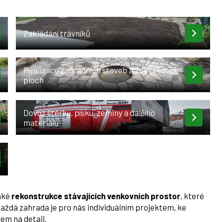
Zakládání trávníků
Realizace zahradních staveb a zpevněných
ploch
Dovoz štěrku, písku, zeminy a dalšího
materiálu
aké
rekonstrukce stávajících venkovních prostor
, které
aždá zahrada je pro nás individuálním projektem, ke
em na detail.