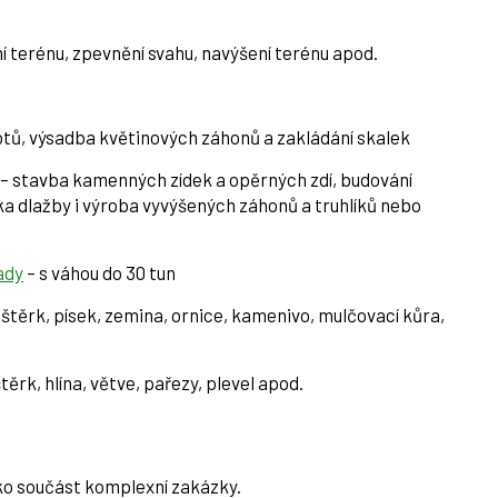
í terénu, zpevnění svahu, navýšení terénu apod.
lotů, výsadba květinových záhonů a zakládání skalek
– stavba kamenných zídek a opěrných zdí, budování
a dlažby i výroba vyvýšených záhonů a truhlíků nebo
ady
– s váhou do 30 tun
 štěrk, písek, zemina, ornice, kamenivo, mulčovací kůra,
těrk, hlína, větve, pařezy, plevel apod.
ko součást komplexní zakázky.