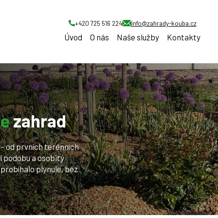
+420 725 516 224
info@zahrady-kouba.cz
Úvod
O nás
Naše služby
Kontakty
ce
zahrad
 – od prvních terénních
ní podobu a osobitý
probíhalo plynule, bez