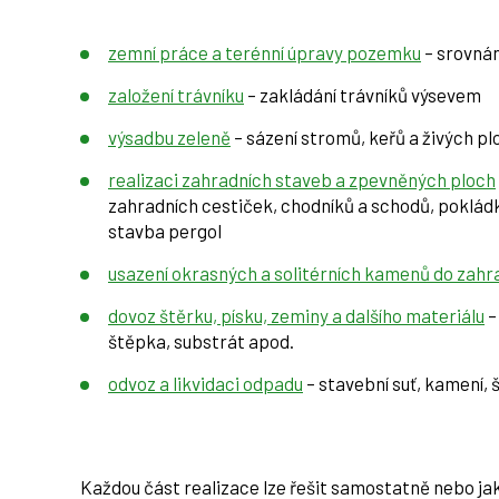
zemní práce a terénní úpravy pozemku
– srovnán
založení trávníku
– zakládání trávníků výsevem
výsadbu zeleně
– sázení stromů, keřů a živých p
realizaci zahradních staveb a zpevněných ploch
zahradních cestiček, chodníků a schodů, pokládk
stavba pergol
usazení okrasných a solitérních kamenů do zahr
dovoz štěrku, písku, zeminy a dalšího materiálu
–
štěpka, substrát apod.
odvoz a likvidaci odpadu
– stavební suť, kamení, š
Každou část realizace lze řešit samostatně nebo ja