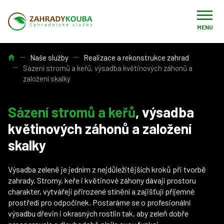
MENU
Úvod
Naše služby
Realizace a rekonstrukce zahrad
Sázení stromů a keřů, výsadba květinových záhonů a
založení skalky
Sázení stromů a keřů
, výsadba
květinových záhonů a založení
skalky
Výsadba zeleně je jedním z nejdůležitějších kroků při tvorbě
zahrady. Stromy, keře i květinové záhony dávají prostoru
charakter, vytvářejí přirozené stínění a zajišťují příjemné
prostředí pro odpočinek. Postaráme se o profesionální
výsadbu dřevin i okrasných rostlin tak, aby zeleň dobře