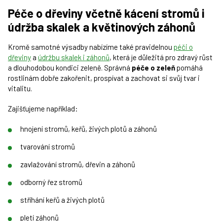
Péče o dřeviny včetně kácení stromů i
údržba skalek a květinových záhonů
Kromě samotné výsadby nabízíme také pravidelnou
péči o
dřeviny
a
údržbu skalek i záhonů
, která je důležitá pro zdravý růst
a dlouhodobou kondici zeleně. Správná
péče o zeleň
pomáhá
rostlinám dobře zakořenit, prospívat a zachovat si svůj tvar i
vitalitu.
Zajišťujeme například:
hnojení stromů, keřů, živých plotů a záhonů
tvarování stromů
zavlažování stromů, dřevin a záhonů
odborný řez stromů
stříhání keřů a živých plotů
pletí záhonů