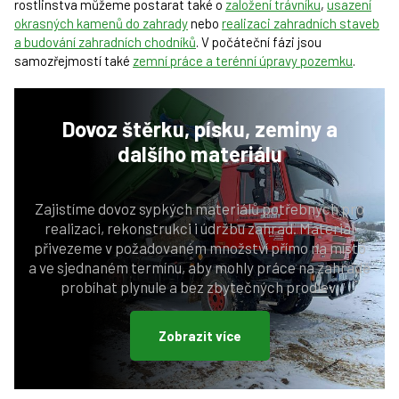
rostlinstva můžeme postarat také o
založení trávníku
,
usazení
okrasných kamenů do zahrady
nebo
realizaci zahradních staveb
a budování zahradních chodníků
. V počáteční fázi jsou
samozřejmostí také
zemní práce a terénní úpravy pozemku
.
Dovoz
štěrku, písku, zeminy a
dalšího materiálu
Zajistíme dovoz sypkých materiálů potřebných pro
realizaci, rekonstrukci i údržbu zahrad. Materiál
přivezeme v požadovaném množství přímo na místo
a ve sjednaném termínu, aby mohly práce na zahradě
probíhat plynule a bez zbytečných prodlev.
Zobrazit více