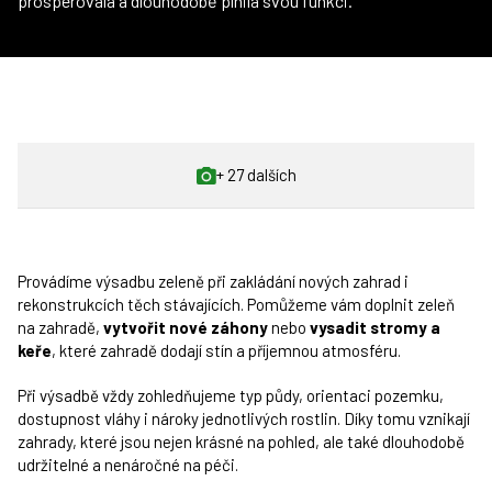
prosperovala a dlouhodobě plnila svou funkci.
+ 27 dalších
Provádíme výsadbu zeleně při zakládání nových zahrad i
rekonstrukcích těch stávajících. Pomůžeme vám doplnit zeleň
na zahradě,
vytvořit nové záhony
nebo
vysadit stromy a
keře
, které zahradě dodají stín a příjemnou atmosféru.
Při výsadbě vždy zohledňujeme typ půdy, orientaci pozemku,
dostupnost vláhy i nároky jednotlivých rostlin. Díky tomu vznikají
zahrady, které jsou nejen krásné na pohled, ale také dlouhodobě
udržitelné a nenáročné na péči.