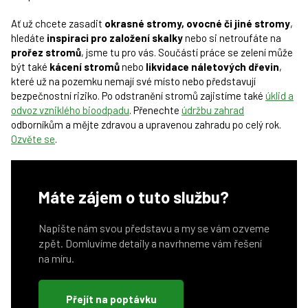
Ať už chcete zasadit
okrasné stromy, ovocné či jiné stromy
,
hledáte
inspiraci pro založení skalky
nebo si netroufáte na
prořez stromů
, jsme tu pro vás. Součástí práce se zelení může
být také
kácení stromů
nebo
likvidace náletových dřevin
,
které už na pozemku nemají své místo nebo představují
bezpečnostní riziko. Po odstranění stromů zajistíme také
úklid a
odvoz vzniklého bioodpadu
. Přenechte
údržbu zahrad
odborníkům a mějte zdravou a upravenou zahradu po celý rok.
Ozvěte se
.
Máte zájem o tuto službu?
Napište nám svou představu a my se vám ozveme
zpět. Domluvíme detaily a navrhneme vám řešení
na míru.
Přejít na poptávku