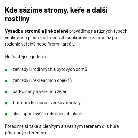
Kde sázíme stromy, keře a další
rostliny
Výsadbu stromů a jiné zeleně
provádíme na různých typech
venkovních ploch – od menších soukromých zahrad až po
rozlehlé veřejné nebo firemní areály.
Nejčastěji se jedná o:
zahrady u rodinných a bytových domů
zahrady u rekreačních objektů
parky, sady a veřejnou zeleň
firemní a komerční venkovní areály
okolí sportovišť a rekreačních ploch
Poradíme si také s členitým a svažitým terénem či s hůře
přístupným terénem.