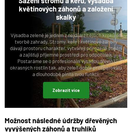
Sázení stromů a keřů
, výsadba
květinových záhonů a založení
skalky
Výsadba zeleně je jedním z nejdůležitějších kroků při
tvorbě zahrady. Stromy, keře i květinové záhony
dávají prostoru charakter, vytvářejí přirozené stínění
a zajišťují příjemné prostředí pro odpočinek.
Postaráme se o profesionální výsadbu dřevin i
okrasných rostlin tak, aby zeleň dobře prosperovala
a dlouhodobě plnila svou funkci.
Zobrazit více
Možnost následné údržby dřevěných
vyvýšených záhonů a truhlíků