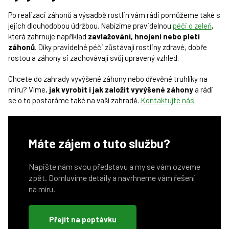
Po realizaci záhonů a výsadbě rostlin vám rádi pomůžeme také s
jejich dlouhodobou údržbou. Nabízíme pravidelnou
péči o zeleň
,
která zahrnuje například
zavlažování, hnojení nebo pletí
záhonů
. Díky pravidelné péči zůstávají rostliny zdravé, dobře
rostou a záhony si zachovávají svůj upravený vzhled.
Chcete do zahrady vyvýšené záhony nebo dřevěné truhlíky na
míru? Víme,
jak vyrobit i jak založit vyvýšené záhony
a rádi
se o to postaráme také na vaší zahradě.
Kontaktujte nás
.
Máte zájem o tuto službu?
Napište nám svou představu a my se vám ozveme
zpět. Domluvíme detaily a navrhneme vám řešení
na míru.
Přejít na poptávku