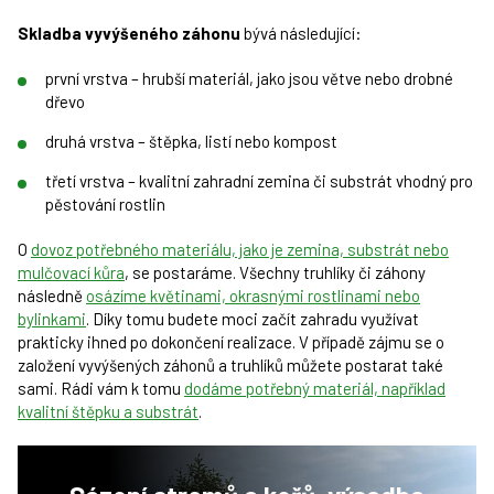
Skladba vyvýšeného záhonu
bývá následující:
první vrstva – hrubší materiál, jako jsou větve nebo drobné
dřevo
druhá vrstva – štěpka, listí nebo kompost
třetí vrstva – kvalitní zahradní zemina či substrát vhodný pro
pěstování rostlin
O
dovoz potřebného materiálu, jako je zemina, substrát nebo
mulčovací kůra
, se postaráme. Všechny truhlíky či záhony
následně
osázíme květinami, okrasnými rostlinami nebo
bylinkami
. Díky tomu budete moci začít zahradu využívat
prakticky ihned po dokončení realizace. V případě zájmu se o
založení vyvýšených záhonů a truhlíků můžete postarat také
sami. Rádi vám k tomu
dodáme potřebný materiál, například
kvalitní štěpku a substrát
.