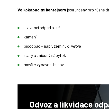
Velkokapacitní kontejnery
jsou určeny pro různé d
stavební odpad a suť
kamení
bioodpad – např. zeminu či větve
starý a zničený nábytek
movité vybavení budov
Odvoz a likvidace
odp