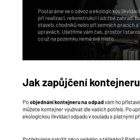
Postaráme se o odvoz a ekologickou likvidac
při realizaci, rekonstrukci i údržbě zahrad, 
staveb, chodníků nebo při zemních pracích a
úpravách. Ušetříme vám čas, prostor i starosti
co už na pozemku nemá své místo.
Jak zapůjčení kontejneru
Po
objednání kontejneru na odpad
vám ho přistav
můžete kontejner využívat dle vašich potřeb. Po uply
ekologickou likvidaci odpadu v souladu s platnými př
Potřebujete naložit něco velkého a těžkého? Rádi