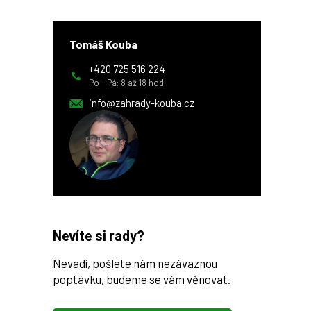
Tomáš Kouba
+420 725 516 224
Po - Pá: 8 až 18 hod.
info@zahrady-kouba.cz
Nevíte si rady?
Nevadí, pošlete nám nezávaznou
poptávku, budeme se vám věnovat.