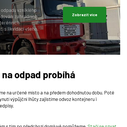
i odpadu vzniklého
Zobrazit více
budování zahradních
 terénních
 s likvidací všeho,
 na odpad probíhá
íme na určené místo a na předem dohodnutou dobu. Poté
nutí výpůjční lhůty zajistíme odvoz kontejneru i
edpisy.
 vám s tím po předchozí domluvě pomůžeme.
Stačí se ozvat
.