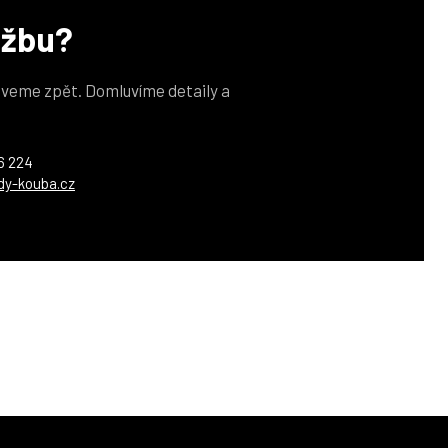
užbu?
veme zpět. Domluvíme detaily a
6 224
dy-kouba.cz