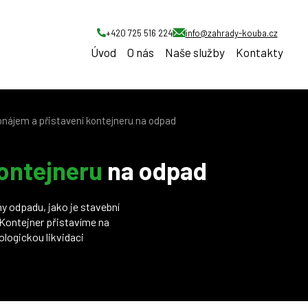
+420 725 516 224
info@zahrady-kouba.cz
Úvod
O nás
Naše služby
Kontakty
onájem a přistavení kontejneru na odpad
kontejneru
na odpad
y odpadu, jako je stavební
. Kontejner přistavíme na
ologickou likvidaci