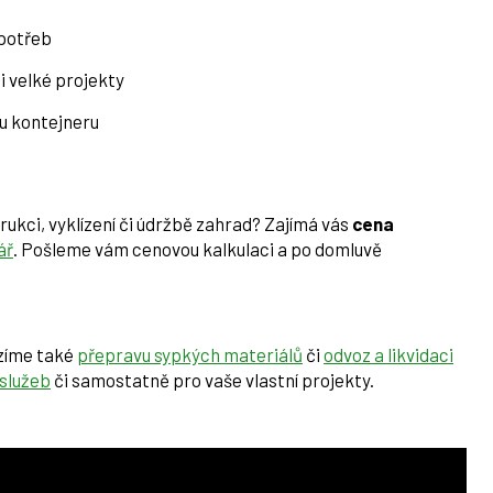
 potřeb
i velké projekty
u kontejneru
ukci, vyklízení či údržbě zahrad? Zajímá vás
cena
ář
. Pošleme vám cenovou kalkulaci a po domluvě
zíme také
přepravu sypkých materiálů
či
odvoz a likvidaci
služeb
či samostatně pro vaše vlastní projekty.