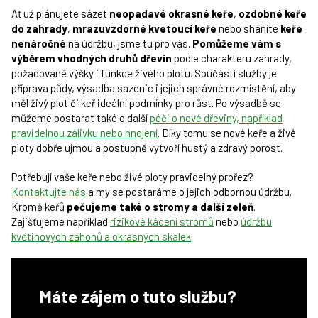
Ať už plánujete sázet
neopadavé okrasné keře
,
ozdobné keře
do zahrady
,
mrazuvzdorné kvetoucí keře
nebo sháníte
keře
nenáročné
na údržbu, jsme tu pro vás.
Pomůžeme vám s
výběrem vhodných druhů dřevin
podle charakteru zahrady,
požadované výšky i funkce živého plotu. Součástí služby je
příprava půdy, výsadba sazenic i jejich správné rozmístění, aby
měl živý plot či keř ideální podmínky pro růst. Po výsadbě se
můžeme postarat také o další
péči o nové dřeviny, například
pravidelnou zálivku nebo hnojení
. Díky tomu se nové keře a živé
ploty dobře ujmou a postupně vytvoří hustý a zdravý porost.
Potřebují vaše keře nebo živé ploty pravidelný prořez?
Kontaktujte nás
a my se postaráme o jejich odbornou údržbu.
Kromě keřů
pečujeme také o stromy a další zeleň
.
Zajišťujeme například
rizikové kácení stromů
nebo
údržbu
květinových záhonů a okrasných skalek
.
Máte zájem o tuto službu?