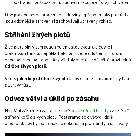
odstranění poškozených, suchých nebo přerůstajících větví.
Díky pravidelnému prořezu mají dřeviny lepší podmínky pro růst,
jsou odolnější a zároveň si zachovávají upravený vzhled.
Stříhání živých plotů
Živé ploty plní v zahradách nejen estetickou, ale často i
praktickou funkci, například jako přirozené oddělení prostoru
nebo ochrana soukromí. Aby zůstaly husté, je důležitá pravidelná
údržba živých plotů
.
Víme,
jak a kdy stříhat živý plot
, aby si udržel rovnoměrný tvar
a zdravý růst.
Odvoz větví a úklid po zásahu
Na přání zákazníka zajistíme také
odvoz dřevní hmoty
vzniklé při
stříhání keřů a živých plotů. Postaráme se o větve i další
bioodpad, aby byl pozemek po dokončení prací čistý a upravený.