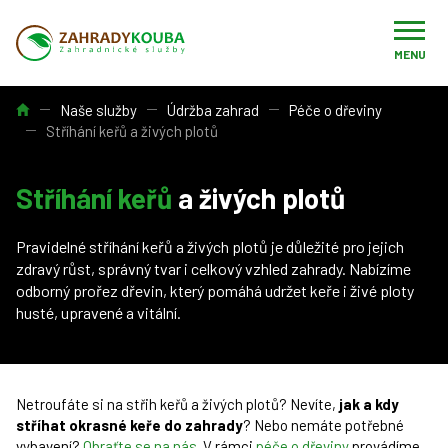
MENU
Úvod
Naše služby
Údržba zahrad
Péče o dřeviny
Stříhání keřů a živých plotů
Stříhání keřů
a živých plotů
Pravidelné stříhání keřů a živých plotů je důležité pro jejich
zdravý růst, správný tvar i celkový vzhled zahrady. Nabízíme
odborný prořez dřevin, který pomáhá udržet keře i živé ploty
husté, upravené a vitální.
Netroufáte si na střih keřů a živých plotů? Nevíte,
jak a kdy
stříhat okrasné keře do zahrady
? Nebo nemáte potřebné
vybavení?
Obraťte se na nás
. V rámci
péče o dřeviny
provádíme