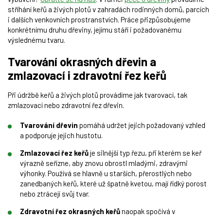
stříhání keřů a živých plotů v zahradách rodinných domů, parcích
i dalších venkovních prostranstvích. Práce přizpůsobujeme
konkrétnímu druhu dřeviny, jejímu stáří i požadovanému
výslednému tvaru.
Tvarování okrasných dřevin a
zmlazovací i zdravotní řez keřů
Při údržbě keřů a živých plotů provádíme jak tvarovací, tak
zmlazovací nebo zdravotní řez dřevin.
Tvarování dřevin
pomáhá udržet jejich požadovaný vzhled
a podporuje jejich hustotu.
Zmlazovací řez keřů
je silnější typ řezu, při kterém se keř
výrazně seřízne, aby znovu obrostl mladými, zdravými
výhonky. Používá se hlavně u starších, přerostlých nebo
zanedbaných keřů, které už špatně kvetou, mají řídký porost
nebo ztrácejí svůj tvar.
Zdravotní řez okrasných keřů
naopak spočívá v