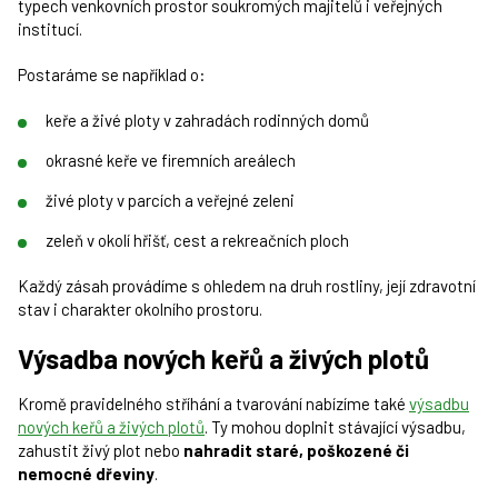
typech venkovních prostor soukromých majitelů i veřejných
institucí.
Postaráme se například o:
keře a živé ploty v zahradách rodinných domů
okrasné keře ve firemních areálech
živé ploty v parcích a veřejné zeleni
zeleň v okolí hřišť, cest a rekreačních ploch
Každý zásah provádíme s ohledem na druh rostliny, její zdravotní
stav i charakter okolního prostoru.
Výsadba nových keřů a živých plotů
Kromě pravidelného stříhání a tvarování nabízíme také
výsadbu
nových keřů a živých plotů
. Ty mohou doplnit stávající výsadbu,
zahustit živý plot nebo
nahradit staré, poškozené či
nemocné dřeviny
.