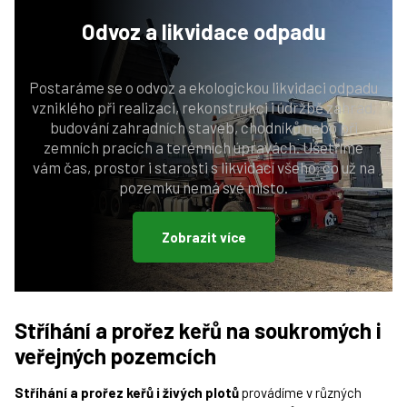
Odvoz a likvidace
odpadu
Postaráme se o odvoz a ekologickou likvidaci odpadu
vzniklého při realizaci, rekonstrukci i údržbě zahrad,
budování zahradních staveb, chodníků nebo při
zemních pracích a terénních úpravách. Ušetříme
vám čas, prostor i starosti s likvidací všeho, co už na
pozemku nemá své místo.
Zobrazit více
Stříhání a prořez keřů na soukromých i
veřejných pozemcích
Stříhání a prořez keřů i živých plotů
provádíme v různých