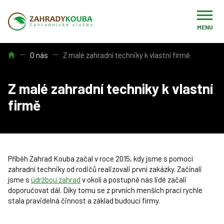
MENU
Úvod
O nás
Z malé zahradní techniky k vlastní firmě
Z malé zahradní techniky k vlastní
firmě
Příběh Zahrad Kouba začal v roce 2015, kdy jsme s pomocí
zahradní techniky od rodičů realizovali první zakázky. Začínali
jsme s
údržbou zahrad
v okolí a postupně nás lidé začali
doporučovat dál. Díky tomu se z prvních menších prací rychle
stala pravidelná činnost a základ budoucí firmy.