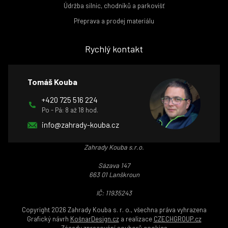
Údržba silnic, chodníků a parkovišť
Přeprava a prodej materiálu
Rychlý kontakt
Tomáš Kouba
+420 725 516 224
Po - Pá: 8 až 18 hod.
info@zahrady-kouba.cz
Zahrady Kouba s.r.o.
Sázava 147
663 01 Lanškroun
IČ: 11935243
Copyright 2026 Zahrady Kouba s. r. o., všechna práva vyhrazena
Grafický návrh
KošnarDesign.cz
a realizace
CZECHGROUP.cz